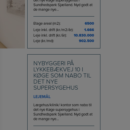
det nye Køge supersygehus i
Sundhedspark Sjælland. Nyd godt at
de mange nye...
Etage areal (m2):
6500
Leje inkl. drift (kr./m2/år):
1.666
Leje inkl. drift (kr./år):
10.830.000
Leje (kr./md):
902.500
NYBYGGERI PÅ
LYKKEBÆKVEJ 10 I
KØGE SOM NABO TIL
DET NYE
SUPERSYGEHUS
LEJEMÅL
Lægehus/klinik/ kontor som nabo til
det nye Køge supersygehus i
Sundhedspark Sjælland. Nyd godt at
de mange nye...