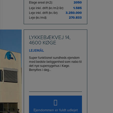
Etage areal (m2):
2050
Leje inkl. drift (kr./m2/år):
1.585
Leje inkl. drift (kr./år):
3.250.000
Leje (kr./md):
270.833
LYKKEBÆKVEJ 14,
4600 KØGE
LEJEMÅL
Super funktionel sundheds ejendom
med bedste beliggenhed som nabo til
det nye supersygehus i Køge.
Benyttes i dag...
Ejendommen er fuldt udlejet