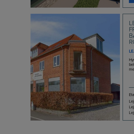
L
F
B
R
LE
Hy
be
meg
Eta
Lej
Lej
Lej