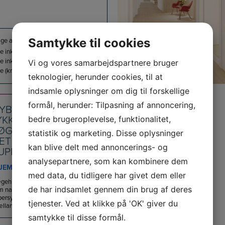
Samtykke til cookies
ge areal (m2):
18
e inkl. drift (kr./m2/år):
4.130
e inkl. drift (kr./år):
74.340
Vi og vores samarbejdspartnere bruger
e (kr./md):
6.195
teknologier, herunder cookies, til at
indsamle oplysninger om dig til forskellige
formål, herunder: Tilpasning af annoncering,
YBYGGERI PÅ
bedre brugeroplevelse, funktionalitet,
YKKEBÆKVEJ 6 I
ØGE SOM NABO TIL
statistik og marketing. Disse oplysninger
ET NYE
kan blive delt med annoncerings- og
UPERSYGEHUS
analysepartnere, som kan kombinere dem
JEMÅL
med data, du tidligere har givet dem eller
ehus/klinik/ privathospital kontor
de har indsamlet gennem din brug af deres
m nabo til det nye Køge
persygehus i Sundhedspark
tjenester. Ved at klikke på 'OK' giver du
lland. Nyd godt at de mange...
samtykke til disse formål.