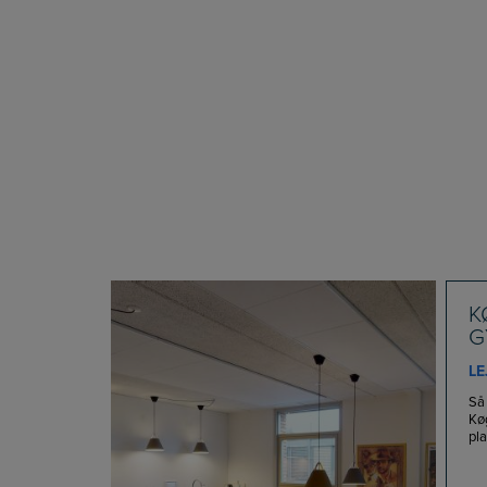
K
G
LE
Så 
Kø
pla