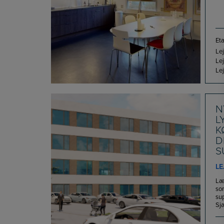
Eta
Lej
Lej
Lej
N
L
K
D
S
LE
Læg
so
su
Sjæ