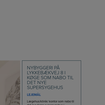
NYBYGGERI PÅ
LYKKEBÆKVEJ 8 I
KØGE SOM NABO TIL
DET NYE
SUPERSYGEHUS
LEJEMÅL
Lægehus/klinik/ kontor som nabo til