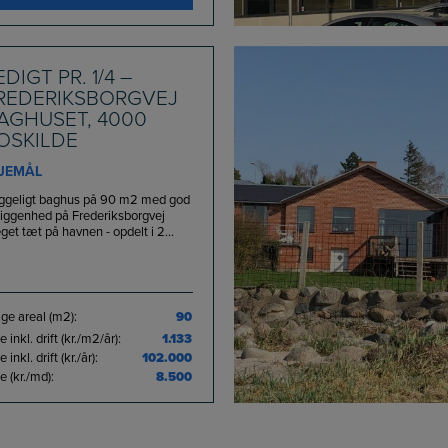
EDIGT PR. 1/4 –
REDERIKSBORGVEJ
AGHUSET, 4000
OSKILDE
JEMÅL
ggeligt baghus på 90 m2 med god
liggenhed på Frederiksborgvej
et tæt på havnen - opdelt i 2...
ge areal (m2):
90
e inkl. drift (kr./m2/år):
1.133
e inkl. drift (kr./år):
102.000
e (kr./md):
8.500