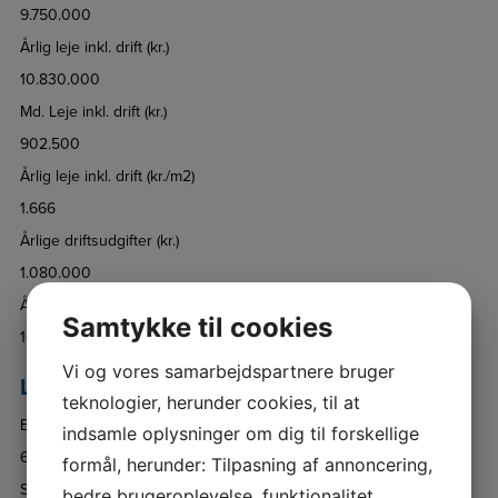
9.750.000
Årlig leje inkl. drift (kr.)
10.830.000
Md. Leje inkl. drift (kr.)
902.500
Årlig leje inkl. drift (kr./m2)
1.666
Årlige driftsudgifter (kr.)
1.080.000
Årlige driftsudgifter (kr./m2)
Samtykke til cookies
166
Vi og vores samarbejdspartnere bruger
Lokalet:
teknologier, herunder cookies, til at
Etageareal (m2)
indsamle oplysninger om dig til forskellige
6.500
formål, herunder: Tilpasning af annoncering,
Sekundært areal (m2)
bedre brugeroplevelse, funktionalitet,