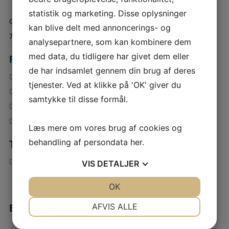
statistik og marketing. Disse oplysninger
Grund areal (m2)
kan blive delt med annoncerings- og
7.400
analysepartnere, som kan kombinere dem
med data, du tidligere har givet dem eller
Faciliteter:
de har indsamlet gennem din brug af deres
Gratis parkering
tjenester. Ved at klikke på 'OK' giver du
Kantine
samtykke til disse formål.
Toiletter
Køkken
Læs mere om vores brug af cookies og
behandling af persondata
her
.
Teknik:
Fibernet
VIS
DETALJER
JA
NEJ
OK
JA
NEJ
NØDVENDIGE
PRÆFERENCER
AFVIS ALLE
Beliggenhed
JA
NEJ
JA
NEJ